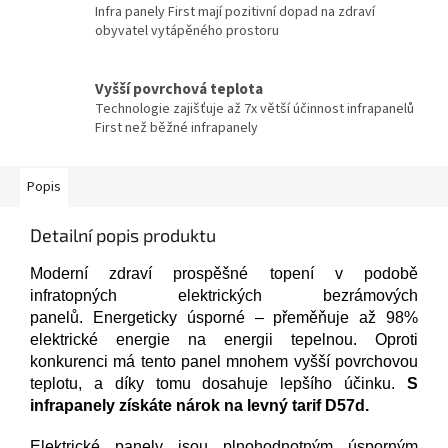
Infra panely First mají pozitivní dopad na zdraví
obyvatel vytápěného prostoru
Vyšší povrchová teplota
Technologie zajišťuje až 7x větší účinnost infrapanelů
First než běžné infrapanely
Popis
Detailní popis produktu
Moderní zdraví prospěšné topení v podobě
infratopných elektrických bezrámových
panelů. Energeticky úsporné – přeměňuje až 98%
elektrické energie na energii tepelnou. Oproti
konkurenci má tento panel mnohem vyšší povrchovou
teplotu, a díky tomu dosahuje lepšího účinku.
S
infrapanely získáte nárok na levný tarif D57d.
Elektrické panely jsou plnohodnotným úsporným