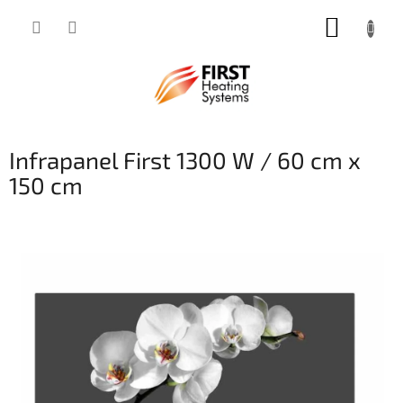
Přejít
NÁKUP
na
obsah
KOŠÍK
Infrapanel First 1300 W / 60 cm x
150 cm