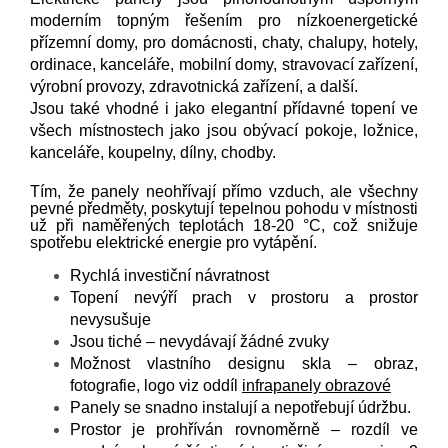
moderním topným řešením pro nízkoenergetické
přízemní domy, pro domácnosti, chaty, chalupy, hotely,
ordinace, kanceláře, mobilní domy, stravovací zařízení,
výrobní provozy, zdravotnická zařízení, a další.
Jsou také vhodné i jako elegantní přídavné topení ve
všech místnostech jako jsou obývací pokoje, ložnice,
kanceláře, koupelny, dílny, chodby.
Tím, že panely neohřívají přímo vzduch, ale všechny
pevné předměty, poskytují tepelnou pohodu v místnosti
už při naměřených teplotách 18-20 °C, což snižuje
spotřebu elektrické energie pro vytápění.
Rychlá investiční návratnost
Topení nevýří prach v prostoru a prostor
nevysušuje
Jsou tiché – nevydávají žádné zvuky
Možnost vlastního designu skla – obraz,
fotografie, logo viz oddíl
infrapanely obrazové
Panely se snadno instalují a nepotřebují údržbu.
Prostor je prohříván rovnoměrně – rozdíl ve