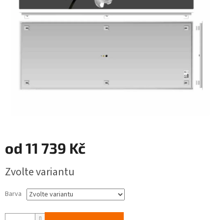
od
11 739 Kč
Měrná
Zvolte variantu
cena:
Barva