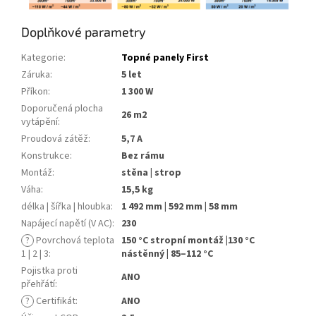
Doplňkové parametry
Kategorie
:
Topné panely First
Záruka
:
5 let
Příkon
:
1 300 W
Doporučená plocha
26 m2
vytápění
:
Proudová zátěž
:
5,7 A
Konstrukce
:
Bez rámu
Montáž
:
stěna | strop
Váha
:
15,5 kg
délka | šířka | hloubka
:
1 492 mm | 592 mm | 58 mm
Napájecí napětí (V AC)
:
230
?
Povrchová teplota
150 °C stropní montáž |130 °C
1 | 2 | 3
:
nástěnný | 85–112 °C
Pojistka proti
ANO
přehřátí
:
?
Certifikát
:
ANO