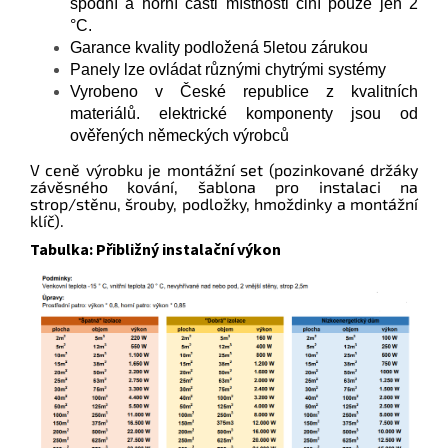
spodní a horní části místnosti činí pouze jen 2
°C.
Garance kvality podložená 5letou zárukou
Panely lze ovládat různými chytrými systémy
Vyrobeno v České republice z kvalitních
materiálů. elektrické komponenty jsou od
ověřených německých výrobců
V ceně výrobku je montážní set (pozinkované držáky
závěsného kování, šablona pro instalaci na
strop/stěnu, šrouby, podložky, hmoždinky a montážní
klíč).
Tabulka: Přibližný instalační výkon