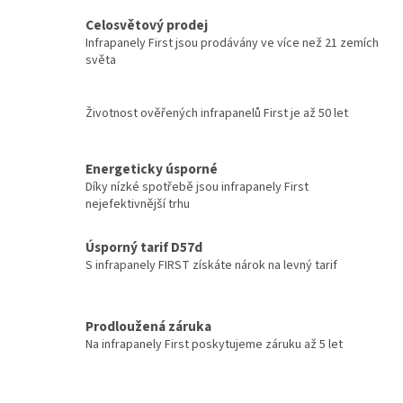
Celosvětový prodej
Infrapanely First jsou prodávány ve více než 21 zemích
světa
Životnost ověřených infrapanelů First je až 50 let
Energeticky úsporné
Díky nízké spotřebě jsou infrapanely First
nejefektivnější trhu
Úsporný tarif D57d
S infrapanely FIRST získáte nárok na levný tarif
Prodloužená záruka
Na infrapanely First poskytujeme záruku až 5 let