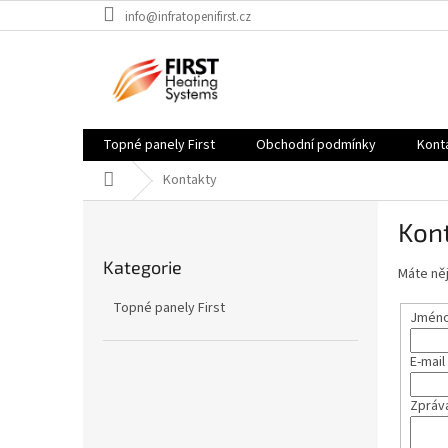
Přejít
info@infratopenifirst.cz
na
obsah
Topné panely First
Obchodní podmínky
Kont
Domů
Kontakty
P
Kon
o
Přeskočit
s
Kategorie
kategorie
Máte něj
t
r
Topné panely First
Jméno 
a
n
E-mail
n
í
Zpráv
p
a